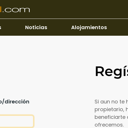
s
Noticias
Alojamientos
Regí
o/dirección
Si aun no te
propietario,
beneficiarte 
ofrecemos.