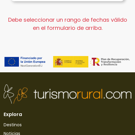
Debe seleccionar un rango de fechas válido
en el formulario de arriba.
Explora
Destinos
Noticias