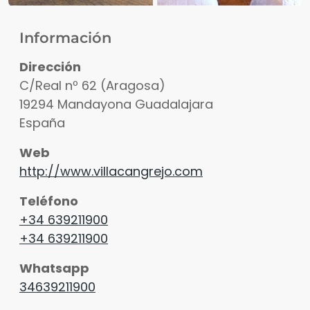
Información
Dirección
C/Real nº 62 (Aragosa)
19294
Mandayona
Guadalajara
España
Web
http://www.villacangrejo.com
Ver fotos
Teléfono
+34 639211900
+34 639211900
Whatsapp
34639211900