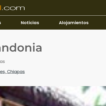
s
Noticias
Alojamientos
andonia
pas
les, Chiapas