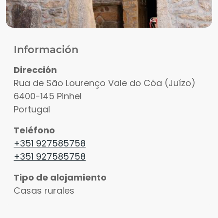
Información
Dirección
Rua de São Lourenço Vale do Côa (Juízo)
6400-145
Pinhel
Portugal
Teléfono
+351 927585758
+351 927585758
Tipo de alojamiento
Casas rurales