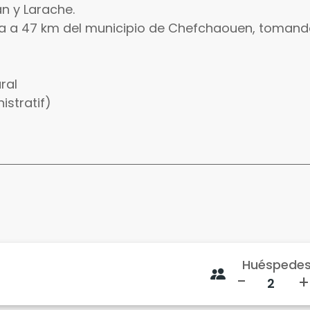
án y Larache.
a a 47 km del municipio de Chefchaouen, tomando
ral
istratif)
Huéspede
-
+