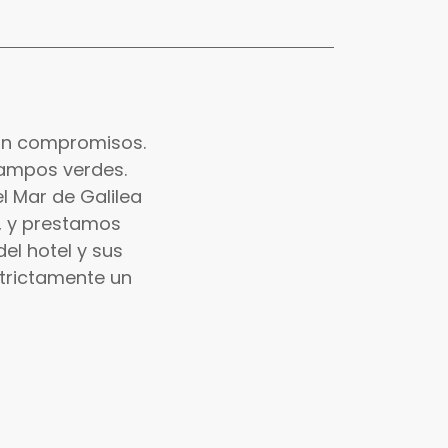
 sin compromisos.
campos verdes.
l Mar de Galilea
o, y prestamos
el hotel y sus
estrictamente un