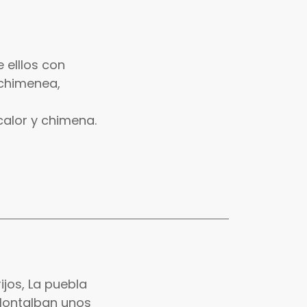
 elllos con
 chimenea,
calor y chimena.
ijos, La puebla
 Montalban unos