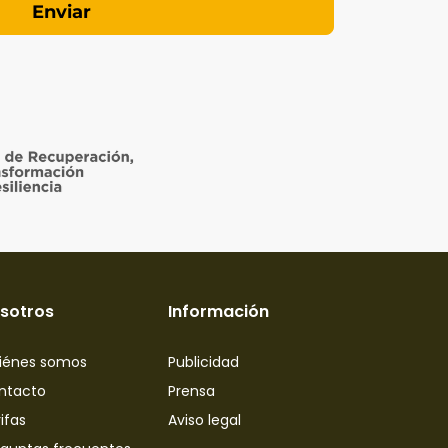
sotros
Información
iénes somos
Publicidad
ntacto
Prensa
ifas
Aviso legal