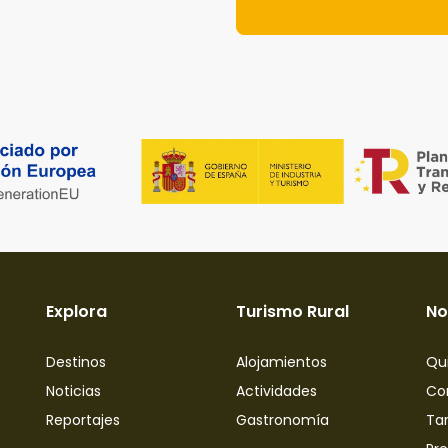
Explora
Turismo Rural
No
Destinos
Alojamientos
Qu
Noticias
Actividades
Co
Reportajes
Gastronomía
Tar