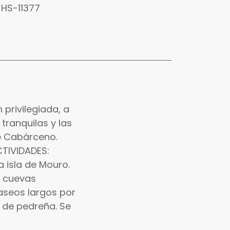
HS-11377
 privilegiada, a
tranquilas y las
de Cabárceno.
CTIVIDADES:
a isla de Mouro.
s cuevas
Paseos largos por
s de pedreña. Se