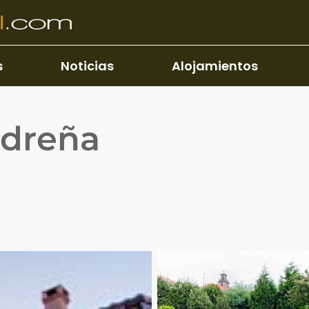
s
Noticias
Alojamientos
edreña