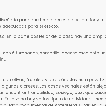
diseñada para que tenga acceso a su interior y a l
as adecuadas para el efecto.
sa: En la parte posterior de la casa hay una ampl
ior, con 6 tumbonas, sombrilla, acceso mediante un
n...
 con olivos, frutales, y otros árboles esta privat
algunos cipreses. Las casas vecinales están alej
, encontrar tranquilidad, sosiego, paz....que bus
.. En la zona hay varios tipos de actividades: se
a la ciudad monumental de Antequera, rutas en La Si