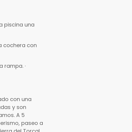
a piscina una
ia cochera con
a rampa. ·
izado con una
adas y son
camos. A 5
nderismo, paseo a
erra del Torcal,