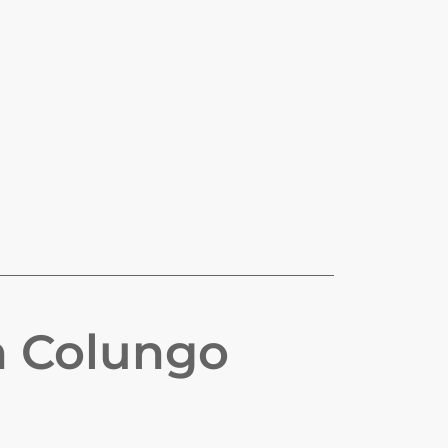
n
Colungo