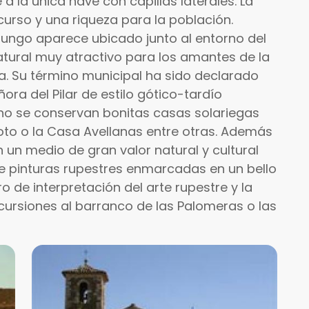
 a la única nave con capillas laterales. La
curso y una riqueza para la población.
lungo aparece ubicado junto al entorno del
tural muy atractivo para los amantes de la
a. Su término municipal ha sido declarado
ñora del Pilar de estilo gótico-tardío
bano se conservan bonitas casas solariegas
oto o la Casa Avellanas entre otras. Además
un medio de gran valor natural y cultural
e pinturas rupestres enmarcadas en un bello
ro de interpretación del arte rupestre y la
xcursiones al barranco de las Palomeras o las