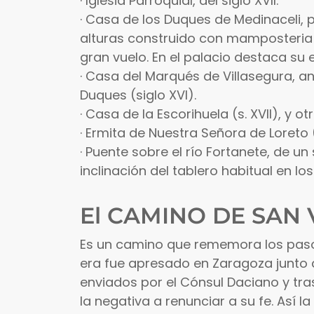
· Iglesia Parroquial, del siglo XVII.
· Casa de los Duques de Medinaceli, pa
alturas construido con mamposteria 
gran vuelo. En el palacio destaca su 
· Casa del Marqués de Villasegura, ant
Duques (siglo XVI).
· Casa de la Escorihuela (s. XVII), y ot
· Ermita de Nuestra Señora de Loreto (
· Puente sobre el río Fortanete, de un
inclinación del tablero habitual en l
El CAMINO DE SAN 
Es un camino que rememora los pasos
era fue apresado en Zaragoza junto 
enviados por el Cónsul Daciano y tra
la negativa a renunciar a su fe. Así 