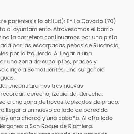
e paréntesis la altitud): En La Cavada (70)
to al ayuntamiento. Atravesamos el barrio
ina la carretera continuamos por una pista
inada por las escarpadas peñas de Rucandio,
s por la izquierda. Al llegar a una
por una zona de eucaliptos, prados y
se dirige a Somafuentes, una surgencia
aguas.
rda, encontraremos tres nuevas
l recordar: derecha, izquierda, derecha.
so a una zona de hoyos tapizados de prado.
ra llegar a un nuevo collado de parecida
e hay una charca y una cabaña. Al otro lado
iérganes a San Roque de Riomiera.