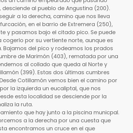
amos un camino empedrado que pasando
s, desciende al pueblo de Angustina (200).
eguir a la derecha, camino que nos lleva
ifurcación, en el barrio de Extremera (250),
e y pasamos bajo el citado pico. Se puede
 cogerlo por su vertiente norte, aunque es
 Bajamos del pico y rodeamos los prados
 cumbre de Marimón (403), rematada por una
endemos al collado que queda al Norte y
illamón (399). Estas dos últimas cumbres
 Desde Cotillamón vemos bien el camino por
or la izquierda un eucaliptal, que nos
Desde esta localidad se desciende por la
liza la ruta.
camiento que hay junto a la piscina municpal.
torcemos a la derecha por una cuesta que
sta encontramos un cruce en el que