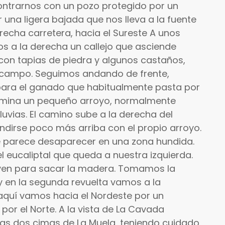
ontrarnos con un pozo protegido por un
 una ligera bajada que nos lleva a la fuente
echa carretera, hacia el Sureste A unos
s a la derecha un callejo que asciende
on tapias de piedra y algunos castaños,
 campo. Seguimos andando de frente,
para el ganado que habitualmente pasta por
ermina un pequeño arroyo, normalmente
luvias. El camino sube a la derecha del
undirse poco más arriba con el propio arroyo.
 parece desaparecer en una zona hundida.
eucaliptal que queda a nuestra izquierda.
irven para sacar la madera. Tomamos la
y en la segunda revuelta vamos a la
aquí vamos hacia el Nordeste por un
or el Norte. A la vista de La Cavada
s dos cimas de La Muela, teniendo cuidado