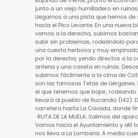
Bajando de frente, pronto encontr
junto a un viejo humilladero en ruina
Llegamos a una pista que hemos de s
hacia el Pico Levante. En una nueva b
vamos a la derecha, subimos bastant
subir sin problemas, rodeándolo para
una cuesta herbosa y muy empinada.
por la derecha, yendo directos a la
antena y una caseta en ruinas. Desc
subimos fácilmente a la cima de Cot
son las famosas Tetas de Liérganes.
el que tenemos que bajar, rodeando p
llevará al pueblo de Rucandio (142). 
carretera hasta La Cavada, donde fina
· RUTA DE LA MUELA: Salimos del apar
Vamos hacia el Ayuntamiento y allí 
nos lleva a La Lombana. A media cue