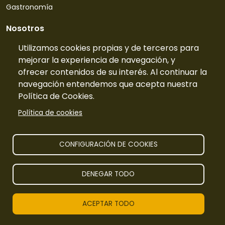
Gastronomía
Nosotros
Quiénes somos
Utilizamos cookies propias y de terceros para
mejorar la experiencia de navegación, y
Contacto
ofrecer contenidos de su interés. Al continuar la
Tarifas
navegación entendemos que acepta nuestra
Preguntas frecuentes
Política de Cookies.
Información
Política de cookies
Publicidad
Prensa
CONFIGURACIÓN DE COOKIES
Aviso legal
DENEGAR TODO
TurismoRural Internet S.L. |
2026
Todos los derechos
ACEPTAR TODO
reservados