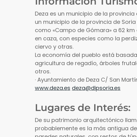
Información Turismo
Deza es un municipio de la provincia d
un municipio de la provincia de Sor
como «Campo de Gómara» a 62 km de l
en caza, con especies como la perdiz, la
ciervo y otras.
La economía del pueblo está basada e
agricultura de regadío, árboles frut
otros.
· Ayuntamiento de Deza C/ San Martí
www.deza.es
deza@dipsoria.es
Lugares de Interés:
De su patrimonio arquitectónico llama
probablemente es la más antigua de 
paredes naturales, con restos de tún