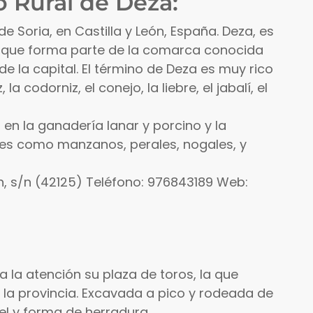
 Rural de Deza:
e Soria, en Castilla y León, España. Deza, es
ia que forma parte de la comarca conocida
a capital. El término de Deza es muy rico
 codorniz, el conejo, la liebre, el jabalí, el
n la ganadería lanar y porcino y la
ales como manzanos, perales, nogales, y
n, s/n (42125) Teléfono: 976843189 Web:
 la atención su plaza de toros, la que
la provincia. Excavada a pico y rodeada de
el y forma de herradura.