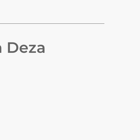
n
Deza