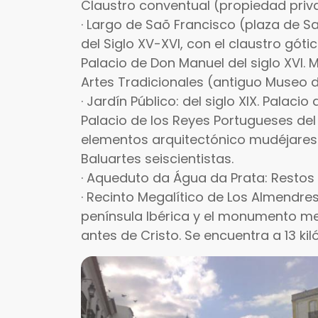
Claustro conventual (propiedad priva
· Largo de Saõ Francisco (plaza de Sa
del Siglo XV-XVI, con el claustro gótico
Palacio de Don Manuel del siglo XVI. 
Artes Tradicionales (antiguo Museo d
· Jardín Público: del siglo XIX. Palaci
Palacio de los Reyes Portugueses del s
elementos arquitectónico mudéjares de
Baluartes seiscientistas.
· Aqueduto da Água da Prata: Restos
· Recinto Megalítico de Los Almendre
península Ibérica y el monumento me
antes de Cristo. Se encuentra a 13 ki