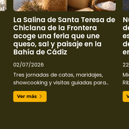
La Salina de Santa Teresa de
N
Chiclana de la Frontera
d
acoge una feria que une
e
queso, sal y paisaje en la
d
Bahía de Cádiz
e
02/07/2026
22
Tres jornadas de catas, maridajes,
Mi
showcooking y visitas guiadas para
Ri
descubrir el patrimonio quesero
af
Ver más
español en un enclave natural único.
ge
de