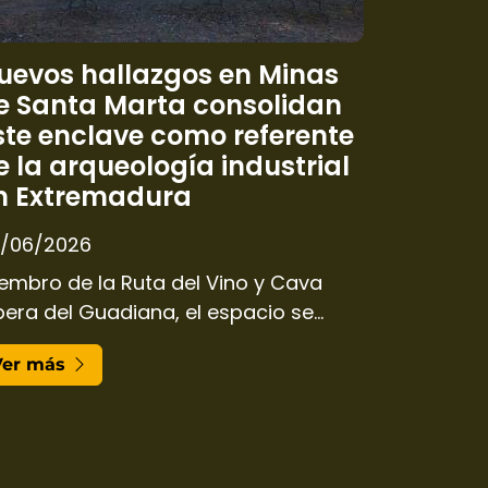
uevos hallazgos en Minas
e Santa Marta consolidan
ste enclave como referente
e la arqueología industrial
n Extremadura
/06/2026
embro de la Ruta del Vino y Cava
bera del Guadiana, el espacio se
ianza como uno de los destinos de
Ver más
oturismo y patrimonio más
stacados de la región.