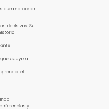
les que marcaron
zas decisivas. Su
istoria
tante
a que apoyó a
mprender el
rando
conferencias y