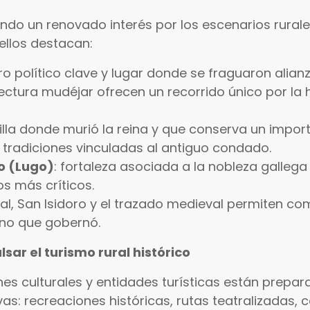
sando un renovado interés por los escenarios rura
 ellos destacan:
tro político clave y lugar donde se fraguaron alian
ectura mudéjar ofrecen un recorrido único por la h
villa donde murió la reina y que conserva un impor
tradiciones vinculadas al antiguo condado.
o (Lugo)
: fortaleza asociada a la nobleza galleg
s más críticos.
ral, San Isidoro y el trazado medieval permiten co
eino que gobernó.
sar el turismo rural histórico
es culturales y entidades turísticas están prepa
: recreaciones históricas, rutas teatralizadas, 