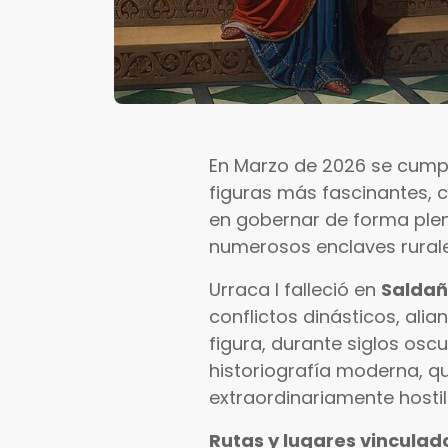
En Marzo de 2026 se cum
figuras más fascinantes, c
en gobernar de forma plena
numerosos enclaves rurales
Urraca I falleció en
Saldañ
conflictos dinásticos, ali
figura, durante siglos osc
historiografía moderna, 
extraordinariamente hostil
Rutas y lugares vinculado