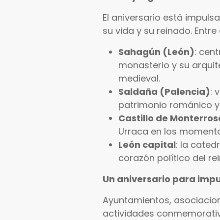
El aniversario está impul
su vida y su reinado. Entre
Sahagún (León)
: cen
monasterio y su arquit
medieval.
Saldaña (Palencia)
: 
patrimonio románico y 
Castillo de Monterros
Urraca en los momento
León capital
: la cated
corazón político del r
Un aniversario para impul
Ayuntamientos, asociacion
actividades conmemorativas