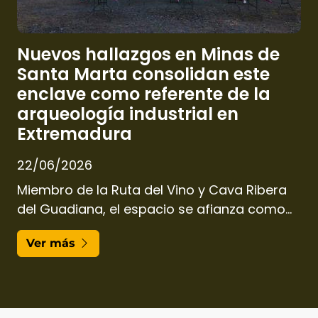
Nuevos hallazgos en Minas de
Santa Marta consolidan este
enclave como referente de la
arqueología industrial en
Extremadura
22/06/2026
Miembro de la Ruta del Vino y Cava Ribera
del Guadiana, el espacio se afianza como
uno de los destinos de geoturismo y
Ver más
patrimonio más destacados de la región.