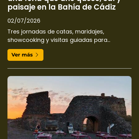
paisaje en la Bahía de Cádiz
02/07/2026
Tres jornadas de catas, maridajes,
showcooking y visitas guiadas para
descubrir el patrimonio quesero español en
Ver más
un enclave natural único.